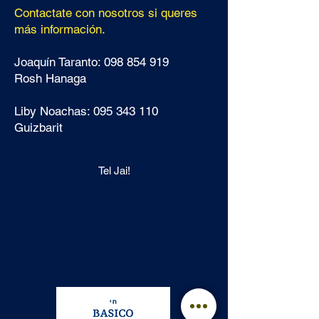
Contactate con nosotros si queres
más información.
Joaquín Taranto:
098 854 919
Rosh Hanaga
Liby Noachas:
095 343 110
Guizbarit
Tel Jai!